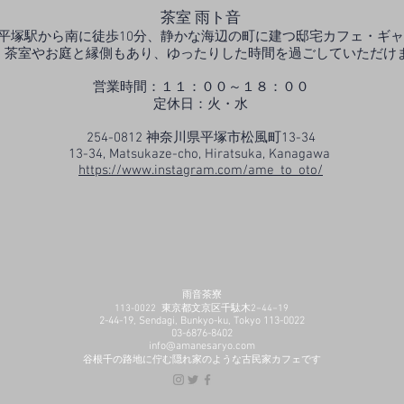
茶室 雨ト音
平塚駅から南に徒歩10分、静かな海辺の町に建つ邸宅カフェ・ギ
。茶室やお庭と縁側もあり、ゆったりした時間を過ごしていただけ
営業時間：１１：００～１８：００
​定休日：火・水
254-0812 神奈川県平塚市松風町13-34
13-34, Matsukaze-cho, Hiratsuka, Kanagawa
https://www.instagram.com/ame_to_oto/
​雨音茶寮
113-0022 東京都文京区千駄木2−44−19
2-44-19, Sendagi, Bunkyo-ku, Tokyo 113-0022
03-6876-8402
info@amanesaryo.com
谷根千の路地に佇む隠れ家のような古民家カフェです