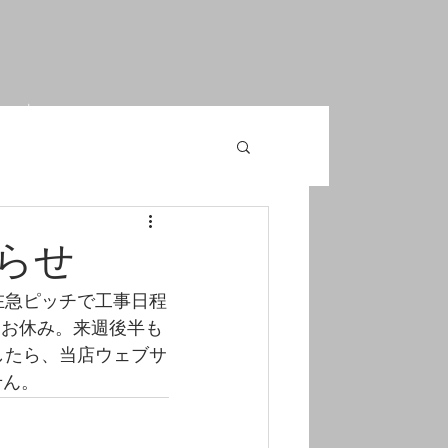
ter shop
らせ
在急ピッチで工事日程
はお休み。来週後半も
したら、当店ウェブサ
せん。