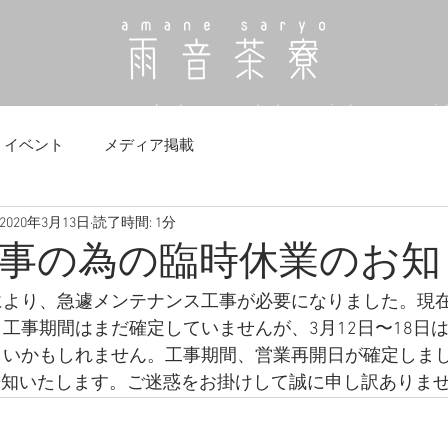
menu
news
about us
contact us
instagram
sis
イベント
メディア掲載
2020年3月13日
読了時間: 1分
事の為の臨時休業のお知
により、急遽メンテナンス工事が必要になりました。現
工事期間はまだ確定していませんが、3月12日〜18日
しいかもしれません。工事期間、営業再開日が確定しま
告知いたします。ご迷惑をお掛けして誠に申し訳ありま