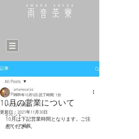
記事
All Posts
amanesaryo
All Posts
2021年10月5日
読了時間: 1分
10月の営業について
いつもの雨音
更新日：
2021年11月30日
イベント
10月は下記営業時間となります。ご注
メディア掲載
意ください。