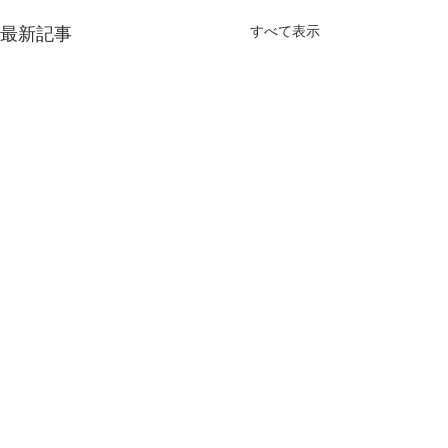
すべて表示
最新記事
姉妹店「糸雨雑貨店」の
緊急事態宣言に
ご案内
休業のお知らせ
2021年10月8日、雨音茶寮の
臨時休業：8月～
コメント